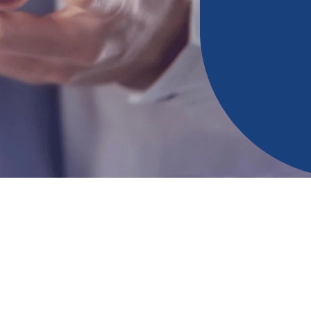
رونية على
م الدعم
من خلال